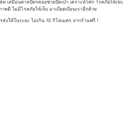
ล็ด เสมือนตาลปัตรคอยช่วยปัดเป่า เคราะห์โศก โรคภัยไข้เจ็บ
าพดี ไม่มีโรคภัยไข้เจ็บ มาเบียดเบียนเราอีกด้วย
่งให้ในระยะ ไม่เกิน 10 กิโลเมตร จากร้านฟรี !