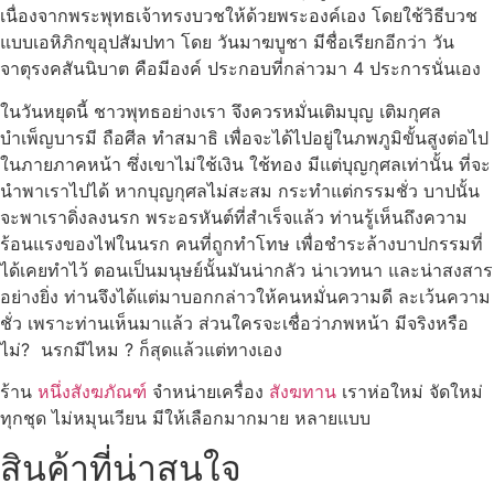
เนื่องจากพระพุทธเจ้าทรงบวชให้ด้วยพระองค์เอง โดยใช้วิธีบวช
แบบเอหิภิกขุอุปสัมปทา โดย วันมาฆบูชา มีชื่อเรียกอีกว่า วัน
จาตุรงคสันนิบาต คือมีองค์ ประกอบที่กล่าวมา 4 ประการนั่นเอง
ในวันหยุดนี้ ชาวพุทธอย่างเรา จึงควรหมั่นเติมบุญ เติมกุศล
บำเพ็ญบารมี ถือศีล ทำสมาธิ เพื่อจะได้ไปอยู่ในภพภูมิขั้นสูงต่อไป
ในภายภาคหน้า ซึ่งเขาไม่ใช้เงิน ใช้ทอง มีแต่บุญกุศลเท่านั้น ที่จะ
นำพาเราไปได้ หากบุญกุศลไม่สะสม กระทำแต่กรรมชั่ว บาปนั้น
จะพาเราดิ่งลงนรก พระอรหันต์ที่สำเร็จแล้ว ท่านรู้เห็นถึงความ
ร้อนแรงของไฟในนรก คนที่ถูกทำโทษ เพื่อชำระล้างบาปกรรมที่
ได้เคยทำไว้ ตอนเป็นมนุษย์นั้นมันน่ากลัว น่าเวทนา และน่าสงสาร
อย่างยิ่ง ท่านจึงได้แต่มาบอกกล่าวให้คนหมั่นความดี ละเว้นความ
ชั่ว เพราะท่านเห็นมาแล้ว ส่วนใครจะเชื่อว่าภพหน้า มีจริงหรือ
ไม่? นรกมีไหม ? ก็สุดแล้วแต่ทางเอง
ร้าน
หนึ่งสังฆภัณฑ์
จำหน่ายเครื่อง
สังฆทาน
เราห่อใหม่ จัดใหม่
ทุกชุด ไม่หมุนเวียน มีให้เลือกมากมาย หลายแบบ
สินค้าที่น่าสนใจ